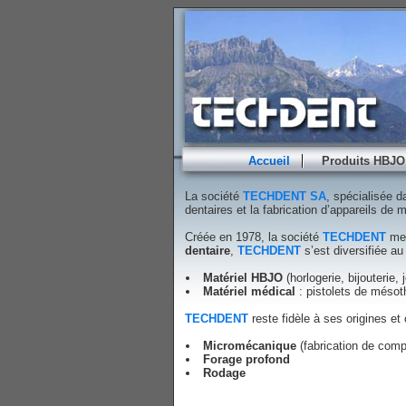
Accueil
Produits HBJO
La société
TECHDENT SA
, spécialisée d
dentaires et la fabrication d’appareils de
Créée en 1978, la société
TECHDENT
met
dentaire
,
TECHDENT
s’est diversifiée au
Matériel HBJO
(horlogerie, bijouterie, j
Matériel médical
: pistolets de mésot
TECHDENT
reste fidèle à ses origines et
Micromécanique
(fabrication de comp
Forage profond
Rodage